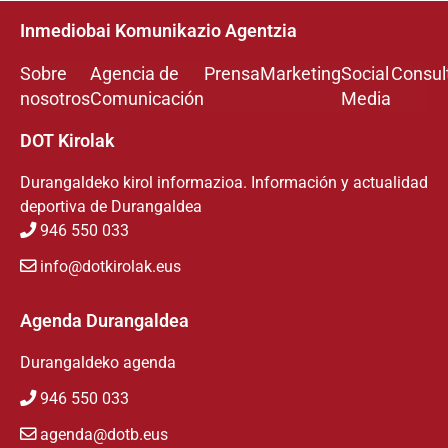
Inmediobai Komunikazio Agentzia
Sobre
Agencia de
Prensa
Marketing
Social
Consul
nosotros
Comunicación
Media
DOT Kirolak
Durangaldeko kirol informazioa. Información y actualidad
deportiva de Durangaldea
946 550 033
info@dotkirolak.eus
Agenda Durangaldea
Durangaldeko agenda
946 550 033
agenda@dotb.eus