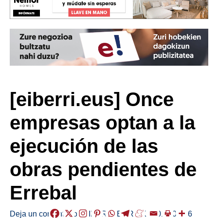
[eiberri.eus] Once
empresas optan a la
ejecución de las
obras pendientes de
Errebal
Deja un comentario
/
EIBAR
,
HERRIAK
/
2019-02-06