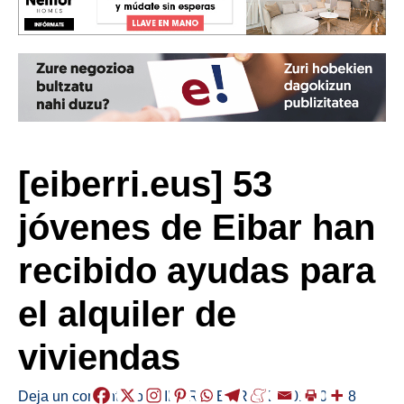
[eiberri.eus] 53
jóvenes de Eibar han
recibido ayudas para
el alquiler de
viviendas
Deja un comentario
/
EIBAR
,
HERRIAK
/
2019-01-08