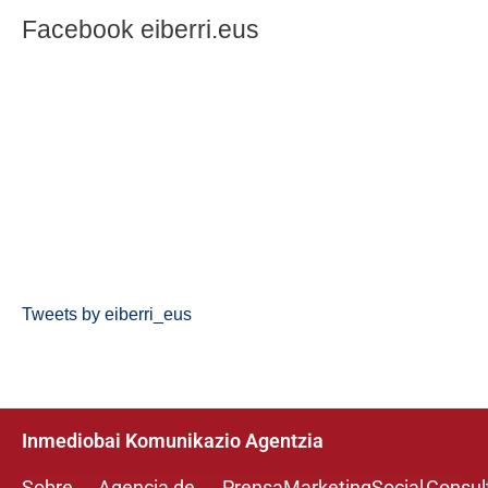
Facebook eiberri.eus
Tweets by eiberri_eus
Inmediobai Komunikazio Agentzia
Sobre
Agencia de
Prensa
Marketing
Social
Consul