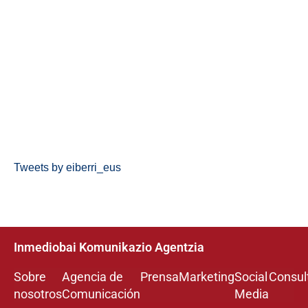
Tweets by eiberri_eus
Inmediobai Komunikazio Agentzia
Sobre
Agencia de
Prensa
Marketing
Social
Consul
nosotros
Comunicación
Media