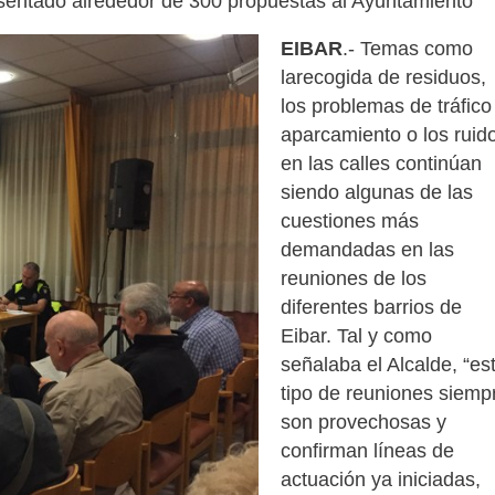
resentado alrededor de 300 propuestas al Ayuntamiento
EIBAR
.- Temas como
larecogida de residuos,
los problemas de tráfico
aparcamiento o los ruid
en las calles continúan
siendo algunas de las
cuestiones más
demandadas en las
reuniones de los
diferentes barrios de
Eibar. Tal y como
señalaba el Alcalde, “es
tipo de reuniones siemp
son provechosas y
confirman líneas de
actuación ya iniciadas,