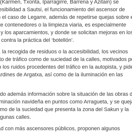
 (Karmen, Txonta, Iparragirre, Barrena y Azitain) se
sibilidad a Sautsi, el funcionamiento del ascensor de
En el caso de Legarre, además de repetirse quejas sobre 
e contenedores o la limpieza viaria, es especialmente
o y los aparcamientos, y donde se solicitan mejoras en lo
tra la práctica del ‘botellón’.
 la recogida de residuos o la accesibilidad, los vecinos
o de tráfico como de suciedad de la calles, motivados p
los ruidos procedentes del tráfico en la autopista, y pid
ardines de Argatxa, así como de la iluminación en las
ado además información sobre la situación de las obras 
iluminación navideña en puntos como Arragueta, y se quej
omo de la suciedad que presenta la zona del Sakun y la
gunas calles.
ad con más ascensores públicos, proponen algunos