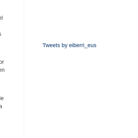
el
s
Tweets by eiberri_eus
or
en
de
a