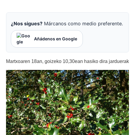
¿Nos sigues?
Márcanos como medio preferente.
Añádenos en Google
Martxoaren 18an, goizeko 10,30ean hasiko dira jarduerak