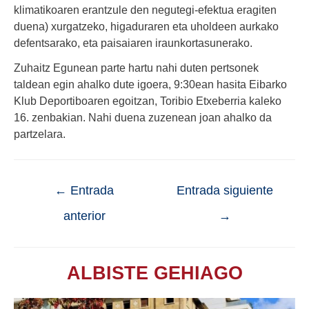
klimatikoaren erantzule den negutegi-efektua eragiten
duena) xurgatzeko, higaduraren eta uholdeen aurkako
defentsarako, eta paisaiaren iraunkortasunerako.
Zuhaitz Egunean parte hartu nahi duten pertsonek
taldean egin ahalko dute igoera, 9:30ean hasita Eibarko
Klub Deportiboaren egoitzan, Toribio Etxeberria kaleko
16. zenbakian. Nahi duena zuzenean joan ahalko da
partzelara.
←
Entrada
Entrada siguiente
anterior
→
ALBISTE GEHIAGO