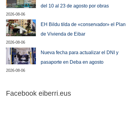
del 10 al 23 de agosto por obras
2026-08-06
EH Bildu tilda de «conservador» el Plan
de Vivienda de Eibar
2026-08-06
Nueva fecha para actualizar el DNI y
pasaporte en Deba en agosto
2026-08-06
Facebook eiberri.eus