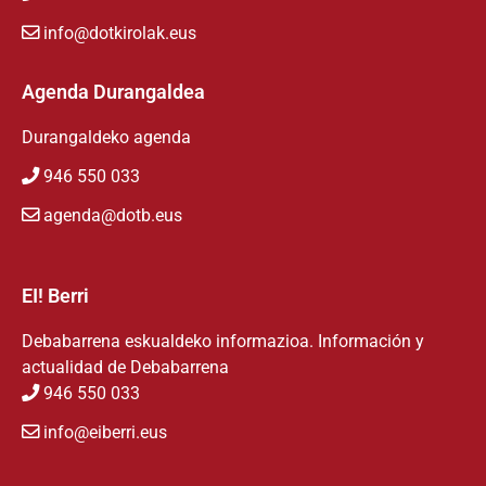
info@dotkirolak.eus
Agenda Durangaldea
Durangaldeko agenda
946 550 033
agenda@dotb.eus
EI! Berri
Debabarrena eskualdeko informazioa. Información y
actualidad de Debabarrena
946 550 033
info@eiberri.eus