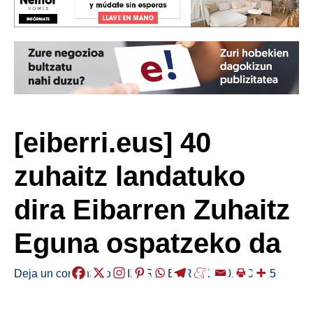
[eiberri.eus] 40
zuhaitz landatuko
dira Eibarren Zuhaitz
Eguna ospatzeko da
Deja un comentario
/
EIBAR
,
HERRIAK
/
2018-03-15