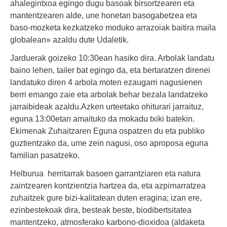
ahalegintxoa egingo dugu basoak birsortzearen eta
mantentzearen alde, une honetan basogabetzea eta
baso-mozketa kezkatzeko moduko arrazoiak baitira maila
globalean» azaldu dute Udaletik.
Jarduerak goizeko 10:30ean hasiko dira. Arbolak landatu
baino lehen, tailer bat egingo da, eta bertaratzen direnei
landatuko diren 4 arbola moten ezaugarri nagusienen
berri emango zaie eta arbolak behar bezala landatzeko
jarraibideak azaldu.Azken urteetako ohiturari jarraituz,
eguna 13:00etan amaituko da mokadu txiki batekin.
Ekimenak Zuhaitzaren Eguna ospatzen du eta publiko
guztientzako da, ume zein nagusi, oso aproposa eguna
familian pasatzeko.
Helburua herritarrak basoen garrantziaren eta natura
zaintzearen kontzientzia hartzea
da
, eta azpimarratzea
zuhaitzek gure bizi-kalitatean duten eragina; izan ere,
ezinbestekoak dira, besteak beste, biodibertsitatea
mantentzeko, atmosferako karbono-dioxidoa (aldaketa