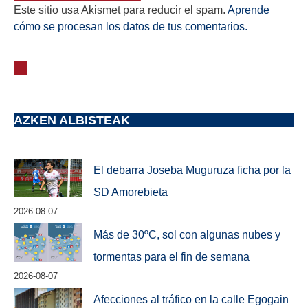
Este sitio usa Akismet para reducir el spam.
Aprende
cómo se procesan los datos de tus comentarios.
AZKEN ALBISTEAK
El debarra Joseba Muguruza ficha por la
SD Amorebieta
2026-08-07
Más de 30ºC, sol con algunas nubes y
tormentas para el fin de semana
2026-08-07
Afecciones al tráfico en la calle Egogain