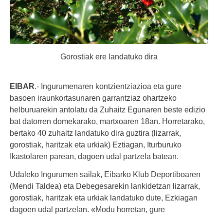
Gorostiak ere landatuko dira
EIBAR
.- Ingurumenaren kontzientziazioa eta gure
basoen iraunkortasunaren garrantziaz ohartzeko
helburuarekin antolatu da
Zuhaitz Egunaren beste edizio
bat datorren domekarako, martxoaren 18an. H
orretarako,
bertako 40 zuhaitz landatuko dira guztira (lizarrak,
gorostiak, haritzak eta urkiak) Eztiagan, Iturburuko
Ikastolaren parean, dagoen udal partzela batean.
Udaleko Ingurumen sailak, Eibarko Klub Deportiboaren
(Mendi Taldea) eta Debegesarekin lankidetzan lizarrak,
gorostiak, haritzak eta urkiak
landatuko dute
, Ezkiagan
dagoen udal partzelan. «Modu horretan, gure