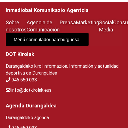
Inmediobai Komunikazio Agentzia
Sobre
Agencia de
Prensa
Marketing
Social
Consul
nosotros
Comunicación
Media
Menú conmutador hamburguesa
DOT Kirolak
Durangaldeko kirol informazioa. Información y actualidad
deportiva de Durangaldea
946 550 033
info@dotkirolak.eus
Agenda Durangaldea
Durangaldeko agenda
946 550 033