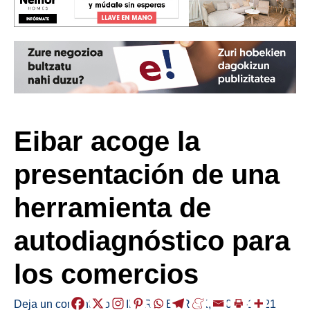
Eibar acoge la
presentación de una
herramienta de
autodiagnóstico para
los comercios
Deja un comentario
/
EIBAR
,
HERRIAK
,
/
2022-10-21