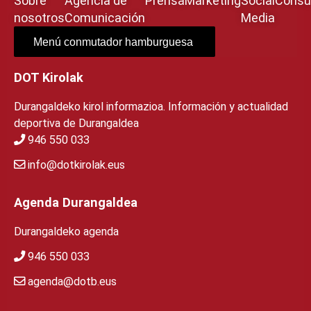
Sobre
Agencia de
Prensa
Marketing
Social
Consul
nosotros
Comunicación
Media
Menú conmutador hamburguesa
DOT Kirolak
Durangaldeko kirol informazioa. Información y actualidad
deportiva de Durangaldea
946 550 033
info@dotkirolak.eus
Agenda Durangaldea
Durangaldeko agenda
946 550 033
agenda@dotb.eus