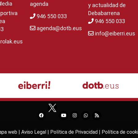
Media
agenda
y
y actualidad de
portiva
Debabarrena
946 550 033
ea
946 550 033
agenda@dotb.eus
33
info@eiberri.eus
rolak.eus
pa web |
Aviso Legal |
Política de Privacidad |
Política de cook