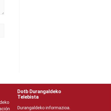
Dotb Durangaldeko
Telebista
ldeko
Durangaldeko informazioa.
ación