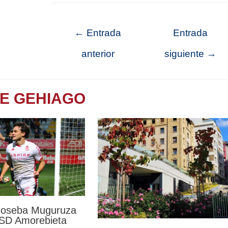
←
Entrada
Entrada
anterior
siguiente
→
TE GEHIAGO
 Joseba Muguruza
a SD Amorebieta