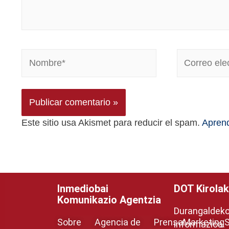
Este sitio usa Akismet para reducir el spam.
Aprend
Inmediobai
DOT Kirolak
Komunikazio Agentzia
Durangaldeko 
Sobre
Agencia de
Prensa
Marketing
S
informazioa.