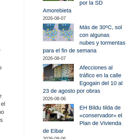
por la SD
Amorebieta
2026-08-07
Más de 30ºC, sol
con algunas
nubes y tormentas
para el fin de semana
7
2026-08-07
o
Afecciones al
tráfico en la calle
Egogain del 10 al
23 de agosto por obras
e
2026-08-06
 el
EH Bildu tilda de
mo
«conservador» el
es
Plan de Vivienda
.
de Eibar
2026-08-06