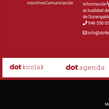
nosotros
Comunicación
Información 
actualidad de
de Durangald
946 550 0
info@dotki
Ma