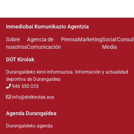
Inmediobai Komunikazio Agentzia
Sobre
Agencia de
Prensa
Marketing
Social
Consul
nosotros
Comunicación
Media
DOT Kirolak
Durangaldeko kirol informazioa. Información y actualidad
deportiva de Durangaldea
946 550 033
info@dotkirolak.eus
Agenda Durangaldea
Durangaldeko agenda