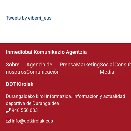
Tweets by eiberri_eus
Inmediobai Komunikazio Agentzia
Sobre
Agencia de
Prensa
Marketing
Social
Consul
nosotros
Comunicación
Media
DOT Kirolak
Durangaldeko kirol informazioa. Información y actualidad
deportiva de Durangaldea
946 550 033
info@dotkirolak.eus