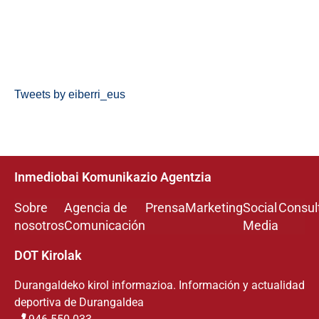
Tweets by eiberri_eus
Inmediobai Komunikazio Agentzia
Sobre
Agencia de
Prensa
Marketing
Social
Consul
nosotros
Comunicación
Media
DOT Kirolak
Durangaldeko kirol informazioa. Información y actualidad
deportiva de Durangaldea