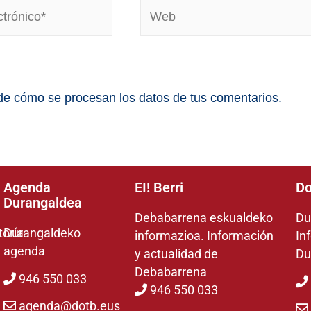
e cómo se procesan los datos de tus comentarios.
Agenda
EI! Berri
Do
Durangaldea
Debabarrena eskualdeko
Du
toría
Durangaldeko
informazioa. Información
In
agenda
y actualidad de
Du
Debabarrena
946 550 033
946 550 033
agenda@dotb.eus