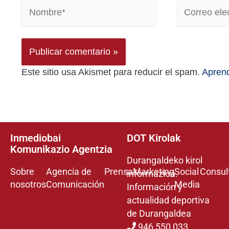
Este sitio usa Akismet para reducir el spam.
Aprend
Inmediobai
DOT Kirolak
Komunikazio Agentzia
Durangaldeko kirol
Sobre
Agencia de
Prensa
Marketing
Social
Consul
informazioa.
nosotros
Comunicación
Media
Información y
actualidad deportiva
de Durangaldea
946 550 033