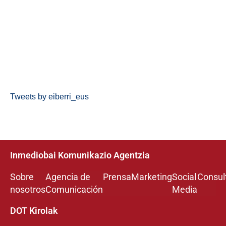
Tweets by eiberri_eus
Inmediobai Komunikazio Agentzia
Sobre
Agencia de
Prensa
Marketing
Social
Consul
nosotros
Comunicación
Media
DOT Kirolak