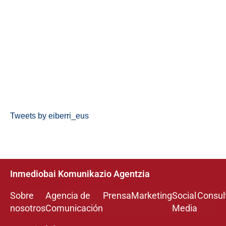
Tweets by eiberri_eus
Inmediobai Komunikazio Agentzia
Sobre
Agencia de
Prensa
Marketing
Social
Consul
nosotros
Comunicación
Media