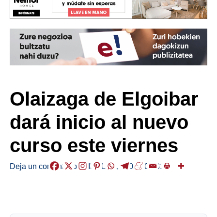
Olaizaga de Elgoibar
dará inicio al nuevo
curso este viernes
Deja un comentario
/
KIROLAK
,
/
2023-08-31