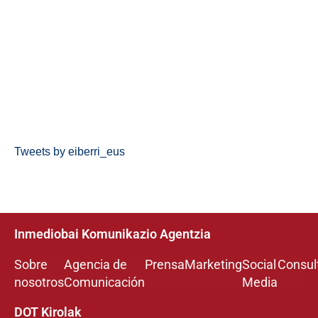
Tweets by eiberri_eus
Inmediobai Komunikazio Agentzia
Sobre
Agencia de
Prensa
Marketing
Social
Consul
nosotros
Comunicación
Media
DOT Kirolak