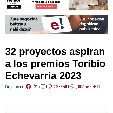
32 proyectos aspiran
a los premios Toribio
Echevarría 2023
Deja un comentario
/
EIBAR
,
HERRIAK
,
/
2023-06-11