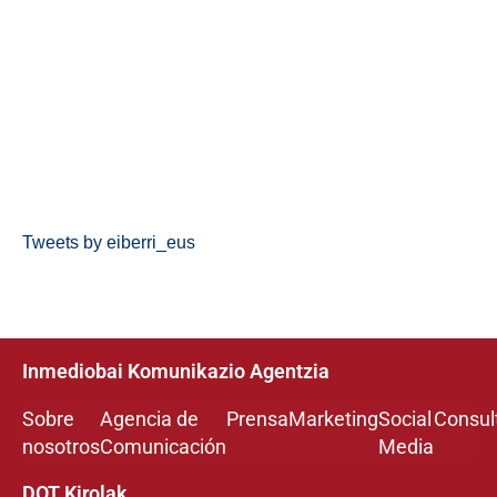
Tweets by eiberri_eus
Inmediobai Komunikazio Agentzia
Sobre
Agencia de
Prensa
Marketing
Social
Consul
nosotros
Comunicación
Media
DOT Kirolak