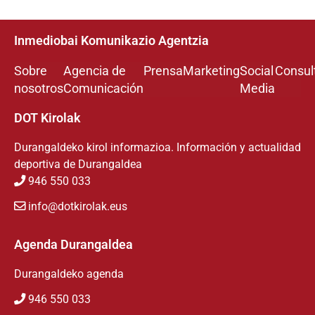
Inmediobai Komunikazio Agentzia
Sobre
Agencia de
Prensa
Marketing
Social
Consul
nosotros
Comunicación
Media
DOT Kirolak
Durangaldeko kirol informazioa. Información y actualidad
deportiva de Durangaldea
946 550 033
info@dotkirolak.eus
Agenda Durangaldea
Durangaldeko agenda
946 550 033