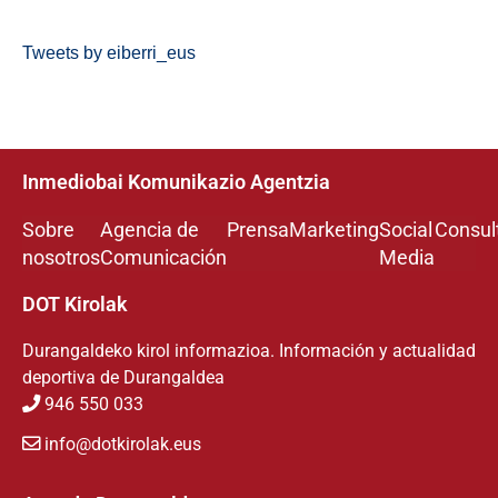
Tweets by eiberri_eus
Inmediobai Komunikazio Agentzia
Sobre
Agencia de
Prensa
Marketing
Social
Consul
nosotros
Comunicación
Media
DOT Kirolak
Durangaldeko kirol informazioa. Información y actualidad
deportiva de Durangaldea
946 550 033
info@dotkirolak.eus