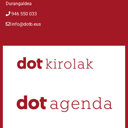
Durangaldea
946 550 033
info@dotb.eus