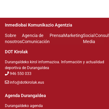
Inmediobai Komunikazio Agentzia
Sobre
Agencia de
Prensa
Marketing
Social
Consul
nosotros
Comunicación
Media
DOT Kirolak
Durangaldeko kirol informazioa. Información y actualidad
deportiva de Durangaldea
946 550 033
info@dotkirolak.eus
Agenda Durangaldea
Durangaldeko agenda