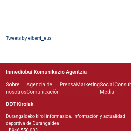
Tweets by eiberri_eus
Inmediobai Komunikazio Agentzia
Sobre
Agencia de
Prensa
Marketing
Social
Consul
nosotros
Comunicación
Media
DOT Kirolak
Durangaldeko kirol informazioa. Información y actualidad
deportiva de Durangaldea
946 550 033