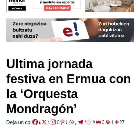
Ultima jornada
festiva en Ermua con
la ‘Orquesta
Mondragón’
Deja un comentario
/
AGENDA
,
ERMUA
/
2024-07-27