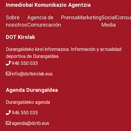
Inmediobai Komunikazio Agentzia
Sobre
Agencia de
Prensa
Marketing
Social
Consul
nosotros
Comunicación
Media
DOT Kirolak
Durangaldeko kirol informazioa. Información y actualidad
deportiva de Durangaldea
946 550 033
info@dotkirolak.eus
Agenda Durangaldea
Durangaldeko agenda
946 550 033
agenda@dotb.eus