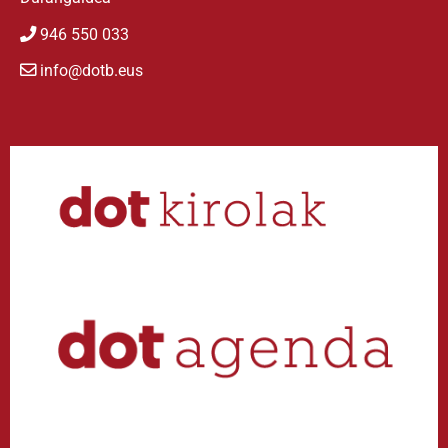
946 550 033
info@dotb.eus