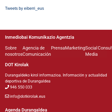
Tweets by eiberri_eus
Inmediobai Komunikazio Agentzia
Sobre
Agencia de
Prensa
Marketing
Social
Consul
nosotros
Comunicación
Media
DOT Kirolak
Durangaldeko kirol informazioa. Información y actualidad
deportiva de Durangaldea
946 550 033
info@dotkirolak.eus
Agenda Durangaldea