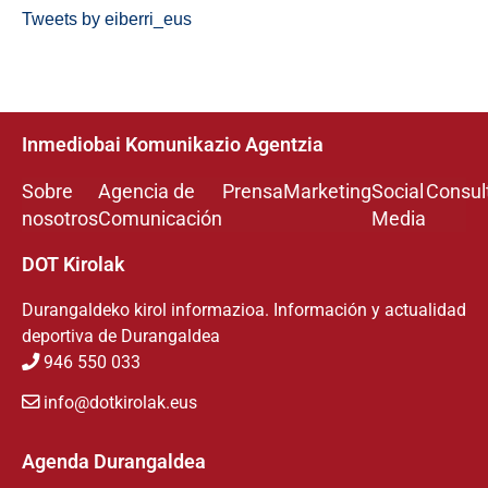
Tweets by eiberri_eus
Inmediobai Komunikazio Agentzia
Sobre
Agencia de
Prensa
Marketing
Social
Consul
nosotros
Comunicación
Media
DOT Kirolak
Durangaldeko kirol informazioa. Información y actualidad
deportiva de Durangaldea
946 550 033
info@dotkirolak.eus
Agenda Durangaldea