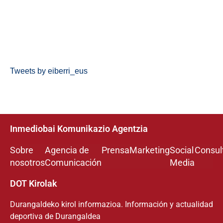
Tweets by eiberri_eus
Inmediobai Komunikazio Agentzia
Sobre
Agencia de
Prensa
Marketing
Social
Consul
nosotros
Comunicación
Media
DOT Kirolak
Durangaldeko kirol informazioa. Información y actualidad
deportiva de Durangaldea