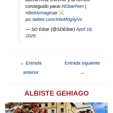
conseguido parar.
#EibarFem
|
#BetiArmaginak
pic.twitter.com/X9vM0g9yVx
— SD Eibar (@SDEibar)
April 18,
2025
←
Entrada
Entrada siguiente
anterior
→
ALBISTE GEHIAGO