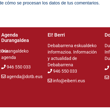
e cómo se procesan los datos de tus comentarios.
Agenda
EI! Berri
Do
Durangaldea
Debabarrena eskualdeko
Du
toría
Durangaldeko
informazioa. Información
In
agenda
y actualidad de
Du
Debabarrena
946 550 033
946 550 033
agenda@dotb.eus
info@eiberri.eus