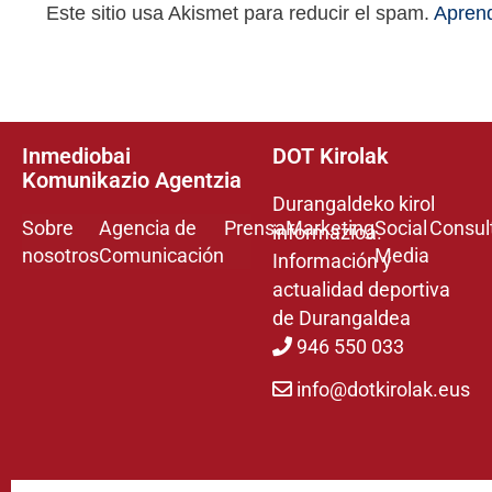
Este sitio usa Akismet para reducir el spam.
Aprend
Inmediobai
DOT Kirolak
Komunikazio Agentzia
Durangaldeko kirol
Sobre
Agencia de
Prensa
Marketing
Social
Consul
informazioa.
nosotros
Comunicación
Media
Información y
actualidad deportiva
de Durangaldea
946 550 033
info@dotkirolak.eus