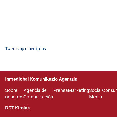
Tweets by eiberri_eus
Inmediobai Komunikazio Agentzia
Sobre
Agencia de
Prensa
Marketing
Social
Consul
nosotros
Comunicación
Media
DOT Kirolak