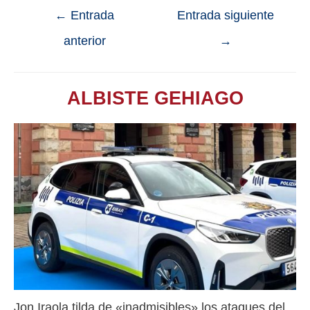
←
Entrada
Entrada siguiente
anterior
→
ALBISTE GEHIAGO
Jon Iraola tilda de «inadmisibles» los ataques del