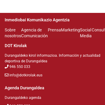
Inmediobai Komunikazio Agentzia
Sobre
Agencia de
Prensa
Marketing
Social
Consul
nosotros
Comunicación
Media
DOT Kirolak
Durangaldeko kirol informazioa. Información y actualidad
deportiva de Durangaldea
946 550 033
info@dotkirolak.eus
Agenda Durangaldea
Durangaldeko agenda