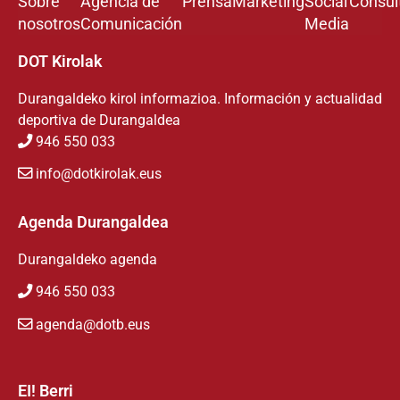
Sobre
Agencia de
Prensa
Marketing
Social
Consul
nosotros
Comunicación
Media
DOT Kirolak
Durangaldeko kirol informazioa. Información y actualidad
deportiva de Durangaldea
946 550 033
info@dotkirolak.eus
Agenda Durangaldea
Durangaldeko agenda
946 550 033
agenda@dotb.eus
EI! Berri