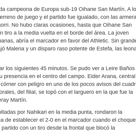
amada campeona de Europa sub-19 Oihane San Martín. A l
rreno de juego y el partido fue igualado, con las armer
igorri. No hubo claras ocasiones, hasta que Oihane San
 tiro a la media vuelta en el borde del área. La joven
manas, abría el marcador en favor del Athletic. Sin grand
jó Malena y un disparo raso potente de Estefa, las leon
ar los siguientes 45 minutos. Se pudo ver a Leire Baños
 presencia en el centro del campo. Eider Arana, central
n córner con peligro en uno de los pocos avisos del cuad
rales, del filial, se topó con el larguero en la que fue la
eray Martín.
coltadas por Nahikari en la media punta, rondaron la
rca de establecer el 2-0 en el marcador cuando el choque
 partido con un tiro desde la frontal que blocó la