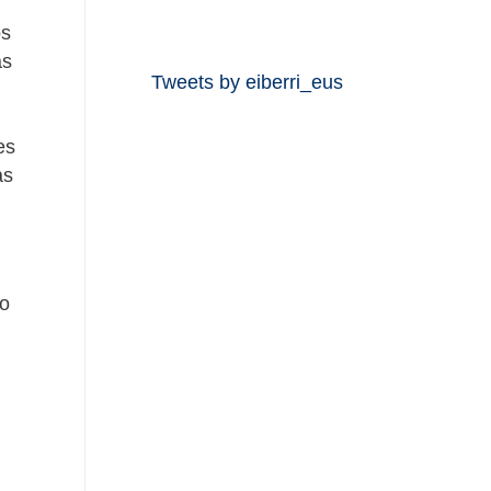
os
as
Tweets by eiberri_eus
es
as
ro