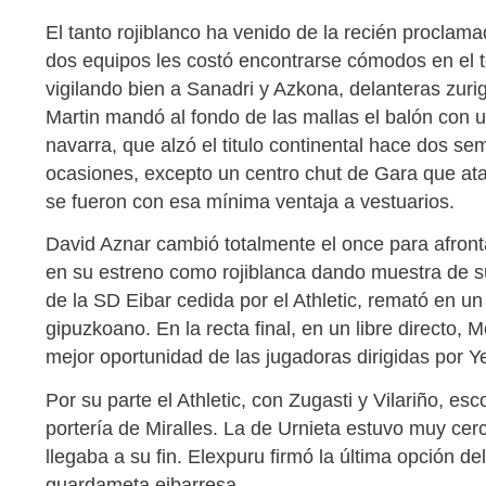
El tanto rojiblanco ha venido de la recién procl
dos equipos les costó encontrarse cómodos en el te
vigilando bien a Sanadri y Azkona, delanteras zur
Martin mandó al fondo de las mallas el balón con un
navarra, que alzó el titulo continental hace dos se
ocasiones, excepto un centro chut de Gara que ata
se fueron con esa mínima ventaja a vestuarios.
David Aznar cambió totalmente el once para afront
en su estreno como rojiblanca dando muestra de su
de la SD Eibar cedida por el Athletic, remató en u
gipuzkoano. En la recta final, en un libre directo, Mo
mejor oportunidad de las jugadoras dirigidas por Y
Por su parte el Athletic, con Zugasti y Vilariño, es
portería de Miralles. La de Urnieta estuvo muy ce
llegaba a su fin. Elexpuru firmó la última opción del
guardameta eibarresa.