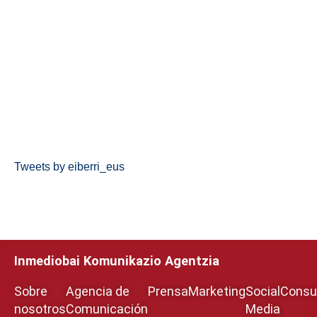
Tweets by eiberri_eus
Inmediobai Komunikazio Agentzia
Sobre
Agencia de
Prensa
Marketing
Social
Consul
nosotros
Comunicación
Media