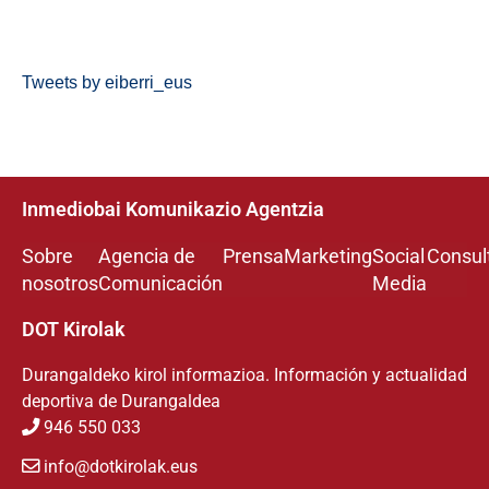
Tweets by eiberri_eus
Inmediobai Komunikazio Agentzia
Sobre
Agencia de
Prensa
Marketing
Social
Consul
nosotros
Comunicación
Media
DOT Kirolak
Durangaldeko kirol informazioa. Información y actualidad
deportiva de Durangaldea
946 550 033
info@dotkirolak.eus