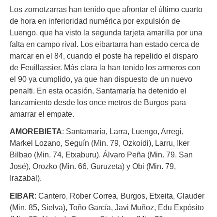
Los zornotzarras han tenido que afrontar el último cuarto
de hora en inferioridad numérica por expulsión de
Luengo, que ha visto la segunda tarjeta amarilla por una
falta en campo rival. Los eibartarra han estado cerca de
marcar en el 84, cuando el poste ha repelido el disparo
de Feuillassier. Más clara la han tenido los armeros con
el 90 ya cumplido, ya que han dispuesto de un nuevo
penalti. En esta ocasión, Santamaría ha detenido el
lanzamiento desde los once metros de Burgos para
amarrar el empate.
AMOREBIETA
: Santamaría, Larra, Luengo, Arregi,
Markel Lozano, Seguín (Min. 79, Ozkoidi), Larru, Iker
Bilbao (Min. 74, Etxaburu), Álvaro Peña (Min. 79, San
José), Orozko (Min. 66, Guruzeta) y Obi (Min. 79,
Irazabal).
EIBAR
: Cantero, Rober Correa, Burgos, Etxeita, Glauder
(Min. 85, Sielva), Toño García, Javi Muñoz, Edu Expósito