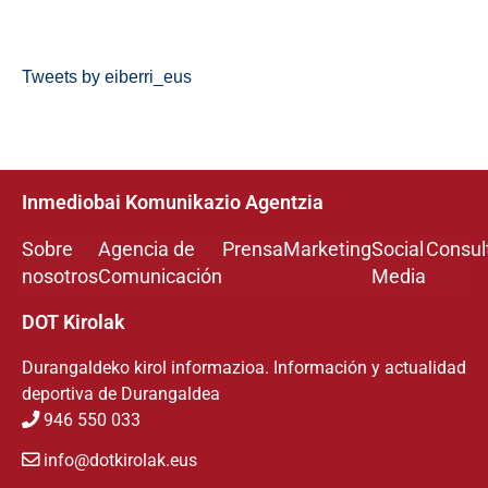
Tweets by eiberri_eus
Inmediobai Komunikazio Agentzia
Sobre
Agencia de
Prensa
Marketing
Social
Consul
nosotros
Comunicación
Media
DOT Kirolak
Durangaldeko kirol informazioa. Información y actualidad
deportiva de Durangaldea
946 550 033
info@dotkirolak.eus