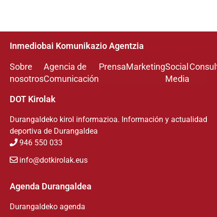
Inmediobai Komunikazio Agentzia
Sobre
Agencia de
Prensa
Marketing
Social
Consul
nosotros
Comunicación
Media
DOT Kirolak
Durangaldeko kirol informazioa. Información y actualidad
deportiva de Durangaldea
946 550 033
info@dotkirolak.eus
Agenda Durangaldea
Durangaldeko agenda