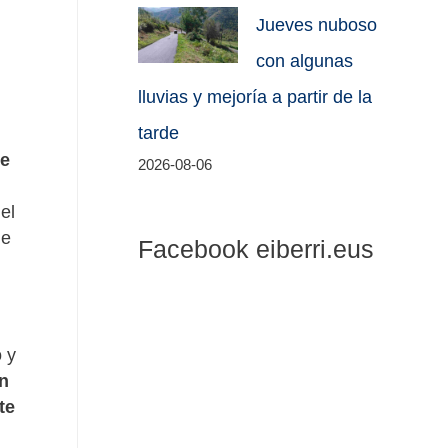
Jueves nuboso
con algunas
lluvias y mejoría a partir de la
tarde
de
2026-08-06
el
de
Facebook eiberri.eus
 y
n
te