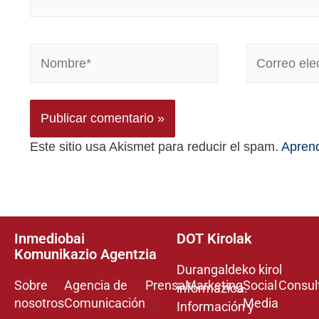
Este sitio usa Akismet para reducir el spam.
Aprend
Inmediobai
DOT Kirolak
Komunikazio Agentzia
Durangaldeko kirol
Sobre
Agencia de
Prensa
Marketing
Social
Consul
informazioa.
nosotros
Comunicación
Media
Información y