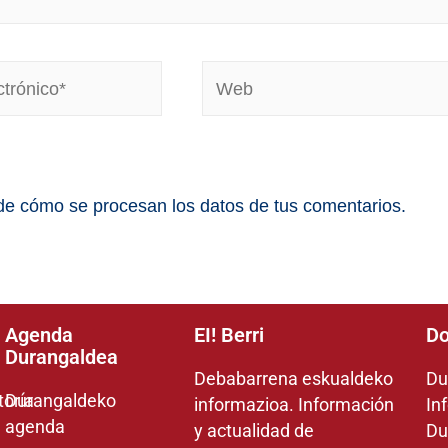
e cómo se procesan los datos de tus comentarios.
Agenda
EI! Berri
Do
Durangaldea
Debabarrena eskualdeko
Du
toría
Durangaldeko
informazioa. Información
In
agenda
y actualidad de
Du