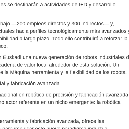
es se destinarán a actividades de I+D y desarrollo
abajo —200 empleos directos y 300 indirectos— y,
ctuales hacia perfiles tecnológicamente más avanzados 
ilidad a largo plazo. Todo ello contribuirá a reforzar la
sco.
 Euskadi una nueva generación de robots industriales 
adena de valor local alrededor de esta solución. Un
 la Máquina herramienta y la flexibilidad de los robots.
rial y fabricación avanzada
cional en robótica de precisión y fabricación avanzada
mo actor referente en un nicho emergente: la robótica
herramienta y fabricación avanzada, ofrece las
 para impulsar este nuevo paradigma industrial.