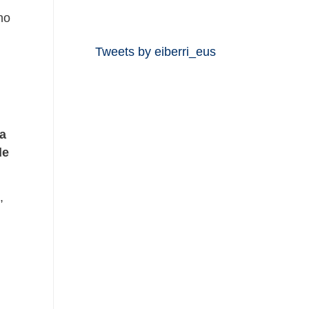
no
Tweets by eiberri_eus
a
de
,