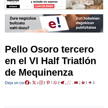
Pello Osoro tercero
en el VI Half Triatlón
de Mequinenza
Deja un comentario
/
EIBAR
,
KIROLAK
/
2024-07-16