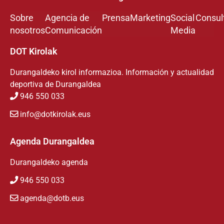
Sobre
Agencia de
Prensa
Marketing
Social
Consul
nosotros
Comunicación
Media
DOT Kirolak
Durangaldeko kirol informazioa. Información y actualidad
deportiva de Durangaldea
946 550 033
info@dotkirolak.eus
Agenda Durangaldea
Durangaldeko agenda
946 550 033
agenda@dotb.eus