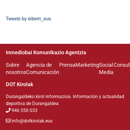
Tweets by eiberri_eus
Inmediobai Komunikazio Agentzia
Sobre
Agencia de
Prensa
Marketing
Social
Consul
nosotros
Comunicación
Media
DOT Kirolak
Durangaldeko kirol informazioa. Información y actualidad
deportiva de Durangaldea
946 550 033
info@dotkirolak.eus