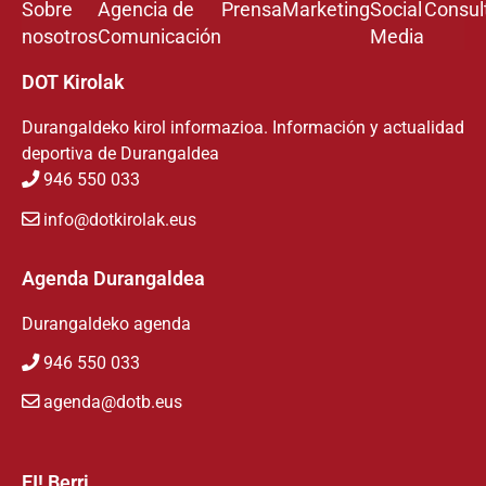
Sobre
Agencia de
Prensa
Marketing
Social
Consul
nosotros
Comunicación
Media
DOT Kirolak
Durangaldeko kirol informazioa. Información y actualidad
deportiva de Durangaldea
946 550 033
info@dotkirolak.eus
Agenda Durangaldea
Durangaldeko agenda
946 550 033
agenda@dotb.eus
EI! Berri