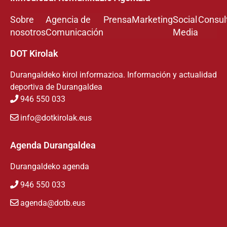
Sobre
Agencia de
Prensa
Marketing
Social
Consul
nosotros
Comunicación
Media
DOT Kirolak
Durangaldeko kirol informazioa. Información y actualidad
deportiva de Durangaldea
946 550 033
info@dotkirolak.eus
Agenda Durangaldea
Durangaldeko agenda
946 550 033
agenda@dotb.eus