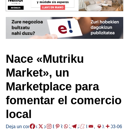
Nace «Mutriku
Market», un
Marketplace para
fomentar el comercio
local
Deja un comentario
/
HERRIAK
,
MUTRIKU
,
/
2025-03-06