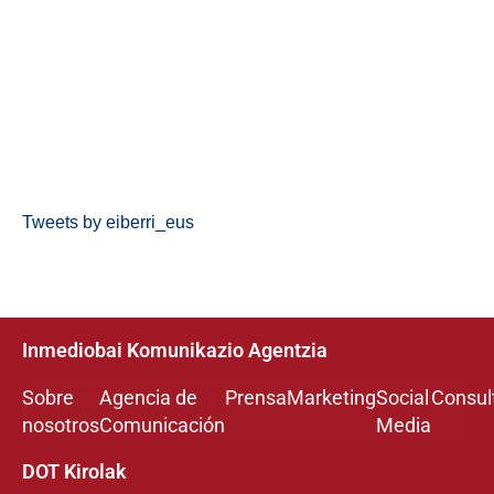
Tweets by eiberri_eus
Inmediobai Komunikazio Agentzia
Sobre
Agencia de
Prensa
Marketing
Social
Consul
nosotros
Comunicación
Media
DOT Kirolak