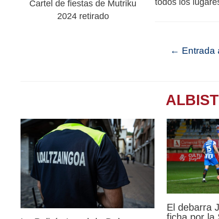
todos los lugare
Cartel de fiestas de Mutriku
2024 retirado
←
Entrada a
ALBIS
El debarra
ficha por l