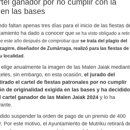
rtel ganador por no cumplir con la
a en las bases
do faltan apenas tres días para el inicio de las fiestas d
ntamiento ha dado a conocer que
se ha visto obligado a retir
 de este año después de comprobar que
se trata del plagio del
Izagirre, diseñador de Zumárraga, realizó para las fiestas de
u localidad
.
 elige anualmente la imagen de las Malen Jaiak median
teles, sin embargo, en esta ocasión,
el jurado del
irado el cartel de fiestas patronales por no cumplir
ón de originalidad exigida en las bases y ha decidido
 cartel ganador de las Malen Jaiak 2024
y lo ha
vante.
dido suspender la orden de pago de un premio de 400
. Por este motivo, el Ayuntamiento de Mutriku retirará d