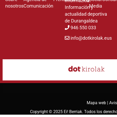
informazioa.
nosotros
Comunicación
Media
Información y
actualidad deportiva
de Durangaldea
946 550 033
info@dotkirolak.eus
Mapa web |
Avis
Copyright © 2025
Ei! Berriak
. Todos los derec