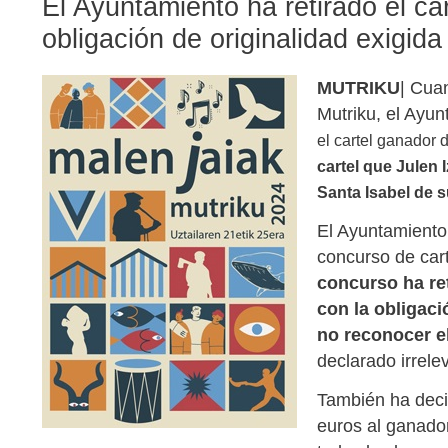
El Ayuntamiento ha retirado el ca
obligación de originalidad exigid
MUTRIKU
| Cuan
Mutriku, el Ayu
el cartel ganador
cartel que Julen 
Santa Isabel de s
El Ayuntamiento
concurso de car
concurso ha ret
con la obligaci
no reconocer el
declarado irrele
También ha deci
euros al ganador