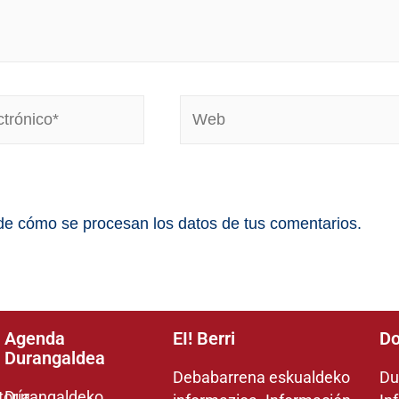
e cómo se procesan los datos de tus comentarios.
Agenda
EI! Berri
Do
Durangaldea
Debabarrena eskualdeko
Du
toría
Durangaldeko