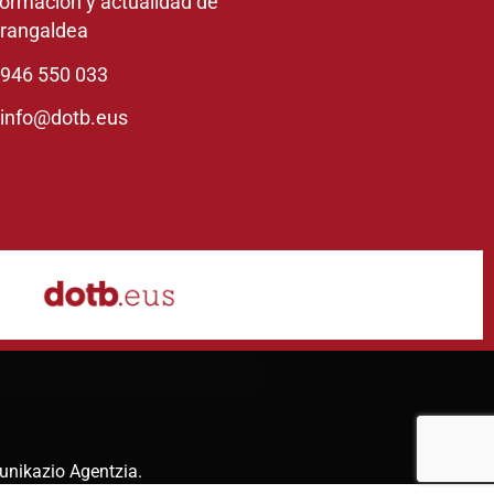
formación y actualidad de
rangaldea
946 550 033
info@dotb.eus
unikazio Agentzia
.