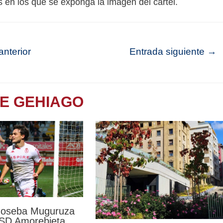
s en los que se exponga la imagen del cartel.
nterior
Entrada siguiente
→
TE GEHIAGO
 Joseba Muguruza
a SD Amorebieta