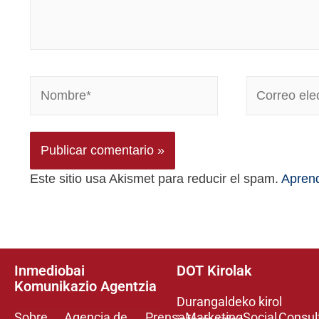
Este sitio usa Akismet para reducir el spam.
Aprend
Inmediobai
DOT Kirolak
Komunikazio Agentzia
Durangaldeko kirol
Sobre
Agencia de
Prensa
Marketing
Social
Consul