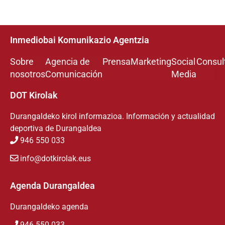
Inmediobai Komunikazio Agentzia
Sobre
Agencia de
Prensa
Marketing
Social
Consul
nosotros
Comunicación
Media
DOT Kirolak
Durangaldeko kirol informazioa. Información y actualidad
deportiva de Durangaldea
946 550 033
info@dotkirolak.eus
Agenda Durangaldea
Durangaldeko agenda
946 550 033