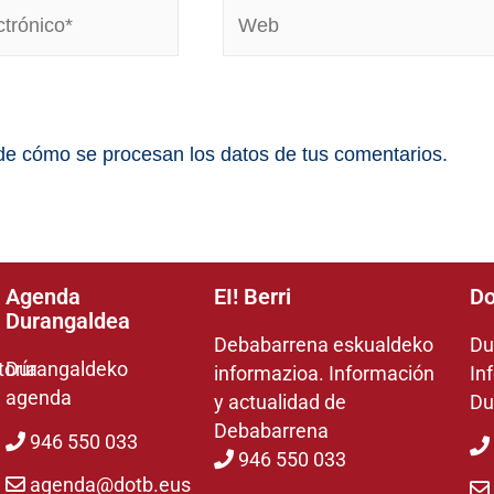
e cómo se procesan los datos de tus comentarios.
Agenda
EI! Berri
Do
Durangaldea
Debabarrena eskualdeko
Du
toría
Durangaldeko
informazioa. Información
In
agenda
y actualidad de
Du
Debabarrena
946 550 033
946 550 033
agenda@dotb.eus