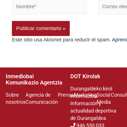
Este sitio usa Akismet para reducir el spam.
Aprend
Inmediobai
DOT Kirolak
Komunikazio Agentzia
Durangaldeko kirol
Sobre
Agencia de
Prensa
Marketing
Social
Consul
informazioa.
nosotros
Comunicación
Media
Información y
actualidad deportiva
de Durangaldea
946 550 033