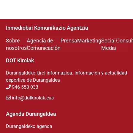
Inmediobai Komunikazio Agentzia
Sobre
Agencia de
Prensa
Marketing
Social
Consul
nosotros
Comunicación
Media
DOT Kirolak
Durangaldeko kirol informazioa. Información y actualidad
deportiva de Durangaldea
946 550 033
info@dotkirolak.eus
Agenda Durangaldea
Durangaldeko agenda