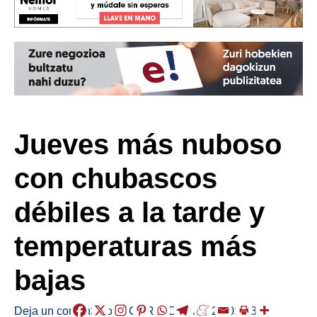
Jueves más nuboso
con chubascos
débiles a la tarde y
temperaturas más
bajas
Deja un comentario
/
EGURALDIA
,
/
2021-09-08