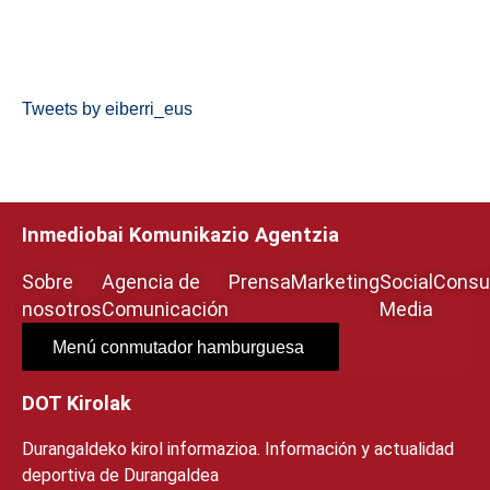
Tweets by eiberri_eus
Inmediobai Komunikazio Agentzia
Sobre
Agencia de
Prensa
Marketing
Social
Consul
nosotros
Comunicación
Media
Menú conmutador hamburguesa
DOT Kirolak
Durangaldeko kirol informazioa. Información y actualidad
deportiva de Durangaldea