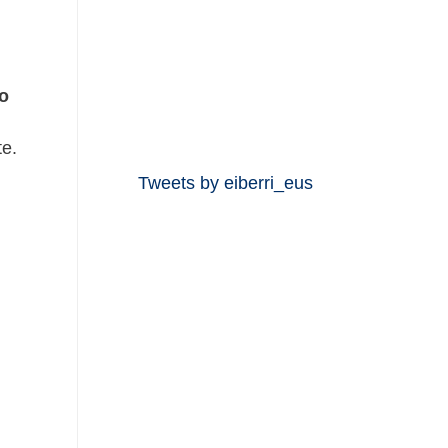
lo
te.
Tweets by eiberri_eus