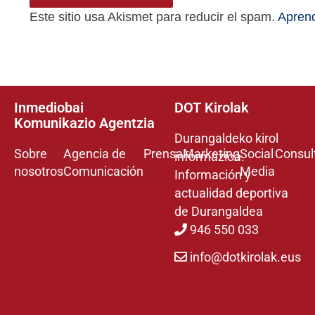
Este sitio usa Akismet para reducir el spam.
Aprend
Inmediobai
DOT Kirolak
Komunikazio Agentzia
Durangaldeko kirol
Sobre
Agencia de
Prensa
Marketing
Social
Consul
informazioa.
nosotros
Comunicación
Media
Información y
actualidad deportiva
de Durangaldea
946 550 033
info@dotkirolak.eus