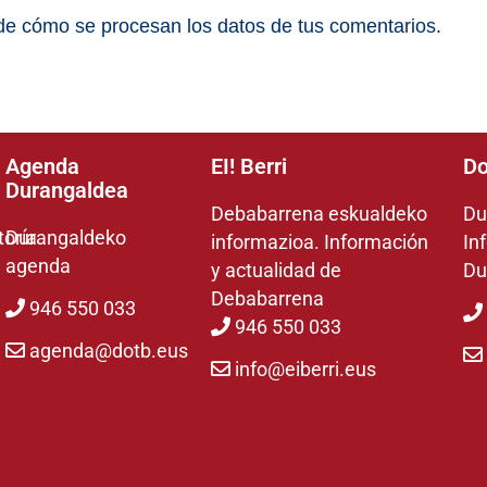
e cómo se procesan los datos de tus comentarios.
Agenda
EI! Berri
Do
Durangaldea
Debabarrena eskualdeko
Du
toría
Durangaldeko
informazioa. Información
In
agenda
y actualidad de
Du
Debabarrena
946 550 033
946 550 033
agenda@dotb.eus
info@eiberri.eus