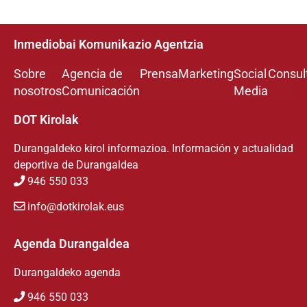
Inmediobai Komunikazio Agentzia
Sobre
Agencia de
Prensa
Marketing
Social
Consul
nosotros
Comunicación
Media
DOT Kirolak
Durangaldeko kirol informazioa. Información y actualidad
deportiva de Durangaldea
946 550 033
info@dotkirolak.eus
Agenda Durangaldea
Durangaldeko agenda
946 550 033