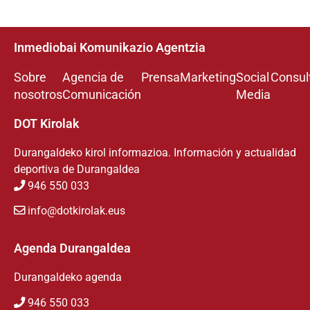
Inmediobai Komunikazio Agentzia
Sobre
Agencia de
Prensa
Marketing
Social
Consul
nosotros
Comunicación
Media
DOT Kirolak
Durangaldeko kirol informazioa. Información y actualidad
deportiva de Durangaldea
946 550 033
info@dotkirolak.eus
Agenda Durangaldea
Durangaldeko agenda
946 550 033