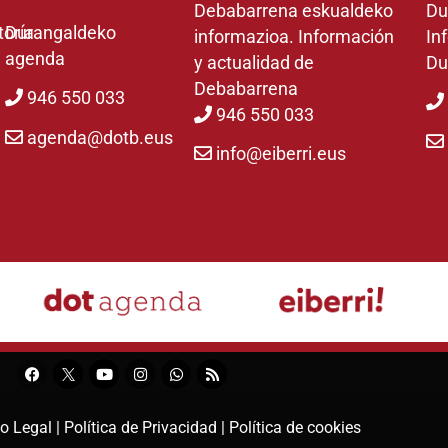
Debabarrena eskualdeko
Du
toría
Durangaldeko
informazioa. Información
In
agenda
y actualidad de
Du
Debabarrena
946 550 033
946 550 033
agenda@dotb.eus
info@eiberri.eus
o Legal |
Política de Privacidad |
Política de cookies