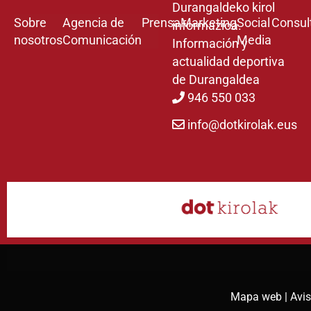
Durangaldeko kirol
Sobre
Agencia de
Prensa
Marketing
Social
Consul
informazioa.
nosotros
Comunicación
Media
Información y
actualidad deportiva
de Durangaldea
946 550 033
info@dotkirolak.eus
Mapa web |
Avis